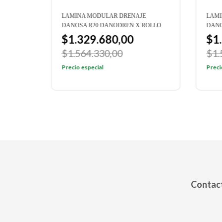
NEL
LAMINA MODULAR DRENAJE
LAMI
ÑOS
DANOSA R20 DANODREN X ROLLO
DANO
$1.329.680,00
$1
$1.564.330,00
$1.
Precio especial
Preci
Contact