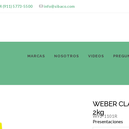
4 (911) 5773-5500
info@sibaco.com
ODUCTOS
MARCAS
NOSOTROS
VIDEOS
PREGU
WEBER CLA
2kg
W92-1101R
Presentaciones