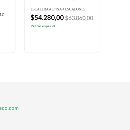
ESCALERA ALPINA 4 ESCALONES
ESCALER
LLO
$54.280,00
$94.
$63.860,00
$111.
Precio especial
Precio e
aco.com