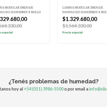
NA MODULAR DRENAJE
LAMINA MODULAR DRENAJE
SA H15 DANODREN X ROLLO
DANOSA H25 DANODREN X RO
.329.680,00
$1.329.680,00
564.330,00
$1.564.330,00
o especial
Precio especial
¿Tenés problemas de humedad?
anos hoy al
+54 (011) 3986-5500
o por email a
info@sib