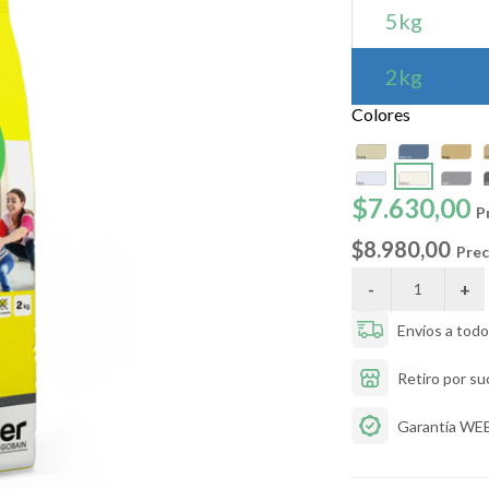
5kg
2kg
Colores
$7.630,00
P
$8.980,00
Prec
Envíos a todo 
Retiro por su
Garantía WE