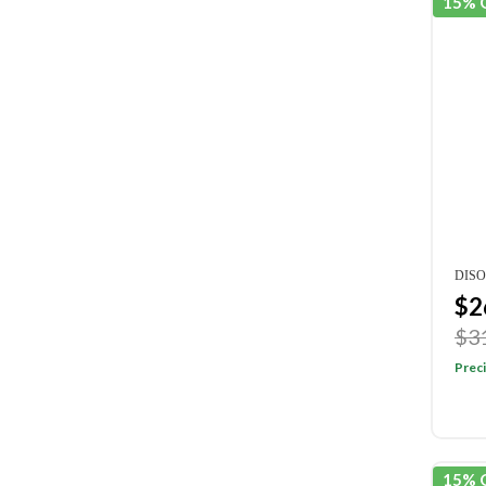
15% 
DISO
$2
$3
Preci
15% 