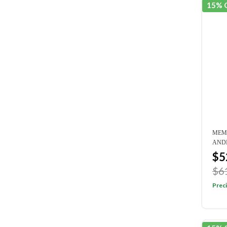
15% 
MEM
AND
$5
$6
Preci