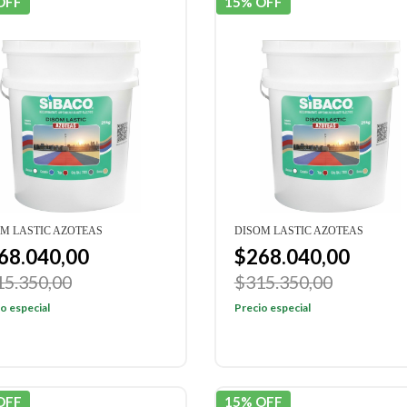
OFF
15% OFF
M LASTIC AZOTEAS
DISOM LASTIC AZOTEAS
68.040,00
$268.040,00
15.350,00
$315.350,00
o especial
Precio especial
OFF
15% OFF