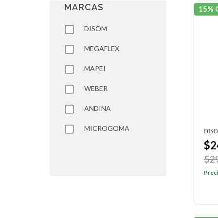
MARCAS
15% 
DISOM
MEGAFLEX
MAPEI
WEBER
ANDINA
MICROGOMA
DISO
$2
$2
Preci