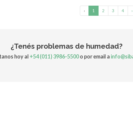
‹
1
2
3
4
›
¿Tenés problemas de humedad?
anos hoy al
+54 (011) 3986-5500
o por email a
info@sib