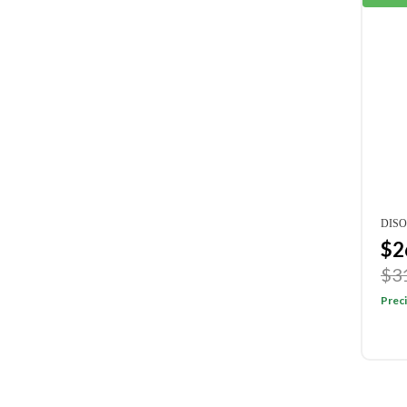
DISO
$2
$3
Preci