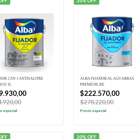
OFF
20% OFF
DOR 2 EN 1 ANTISALITRE
ALBA FIJADOR AL AGUARRAS
NCO 1L
PREMIUM 20L
9.930,00
$222.570,00
4.920,00
$278.220,00
o especial
Precio especial
OFF
20% OFF