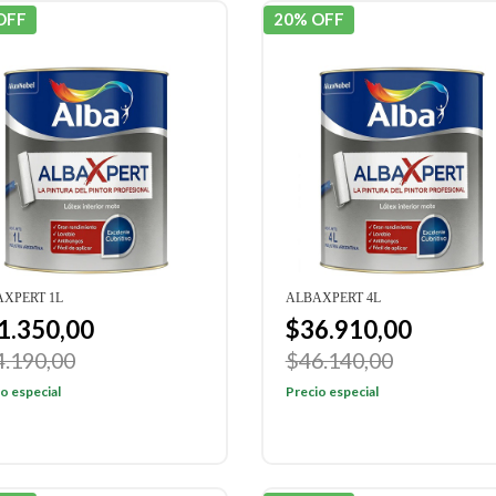
OFF
20% OFF
XPERT 1L
ALBAXPERT 4L
1.350,00
$36.910,00
4.190,00
$46.140,00
o especial
Precio especial