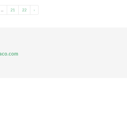
...
21
22
›
aco.com