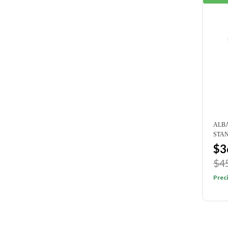
ALBA
STA
$3
$4
Preci