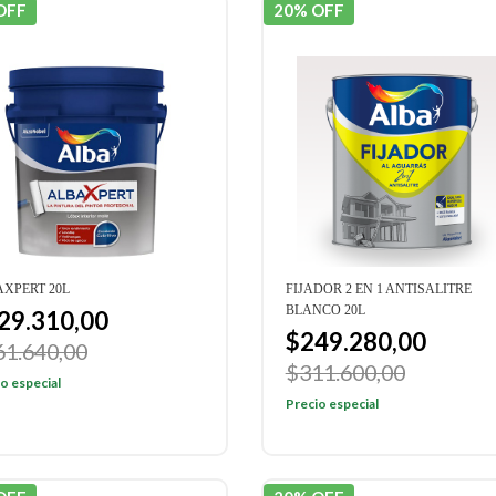
OFF
20% OFF
XPERT 20L
FIJADOR 2 EN 1 ANTISALITRE
BLANCO 20L
29.310,00
$249.280,00
61.640,00
$311.600,00
o especial
Precio especial