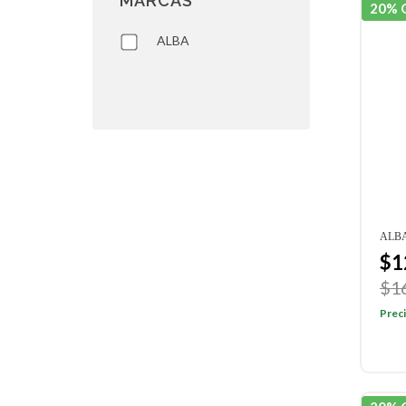
MARCAS
20% 
ALBA
ALBA
$1
$1
Preci