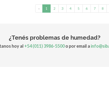
‹
1
2
3
4
5
6
7
8
¿Tenés problemas de humedad?
anos hoy al
+54 (011) 3986-5500
o por email a
info@sib