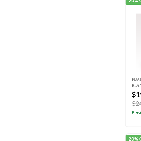
20% 
FIJA
BLA
$1
$2
Preci
20% 