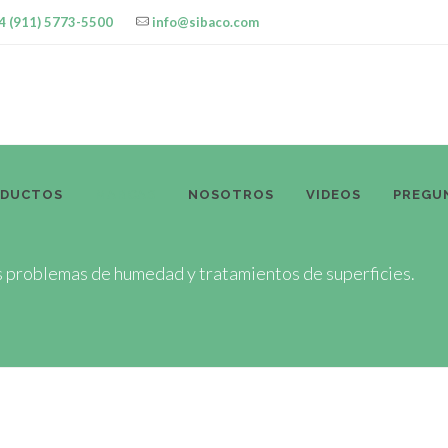
4 (911) 5773-5500
info@sibaco.com
ODUCTOS
MARCAS
NOSOTROS
VIDEOS
PREGU
os problemas de humedad y tratamientos de superficies.