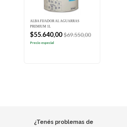
NCO
ALBA FIJADOR AL AGUARRAS
ALBA
PREMIUM 1L
STAN
$55.640,00
$3
00
$69.550,00
Precio especial
Preci
¿Tenés problemas de