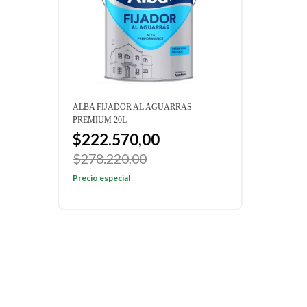
NCO
ALBA FIJADOR AL AGUARRAS
ALBA
PREMIUM 20L
PREM
$222.570,00
$5
00
$278.220,00
Preci
Precio especial