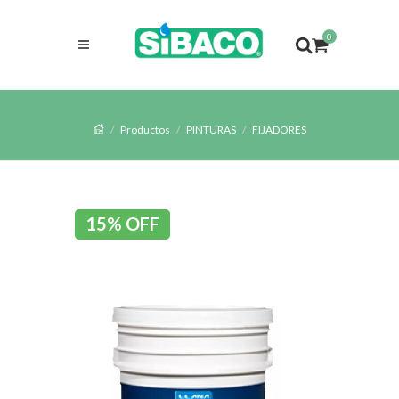
0
Productos
PINTURAS
FIJADORES
15% OFF