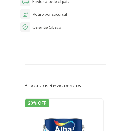
Envíos a todo el país
Retiro por sucursal
Garantía Sibaco
Productos Relacionados
20% OFF
20% 