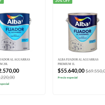
OFF
20% OFF
 FIJADOR AL AGUARRAS
ALBA FIJADOR AL AGUARRAS
IUM 1L
STANDARD 1L
5.640,00
$36.160,00
$69.550,00
$45.210
o especial
Precio especial