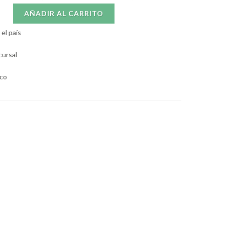
AÑADIR AL CARRITO
el país
cursal
aco