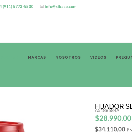
4 (911) 5773-5500
info@sibaco.com
ODUCTOS
MARCAS
NOSOTROS
VIDEOS
PREGU
FIJADOR S
A5188584A
$28.990,00
$34.110,00
Pr