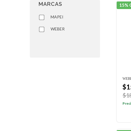
MARCAS
15% 
MAPEI
WEBER
WEBE
$1
$1
Preci