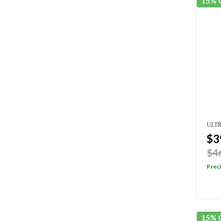
15% 
ULT
$3
$4
Preci
15% 