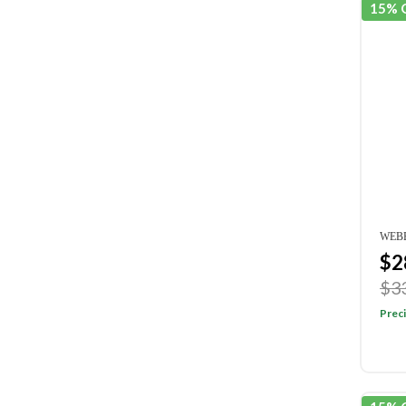
15% 
WEBE
$2
$3
Preci