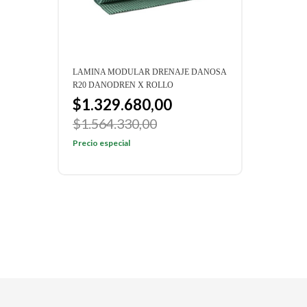
LAMINA MODULAR DRENAJE DANOSA
LAMI
R20 DANODREN X ROLLO
H15 
$1.329.680,00
$1
$1.564.330,00
$1.
Precio especial
Preci