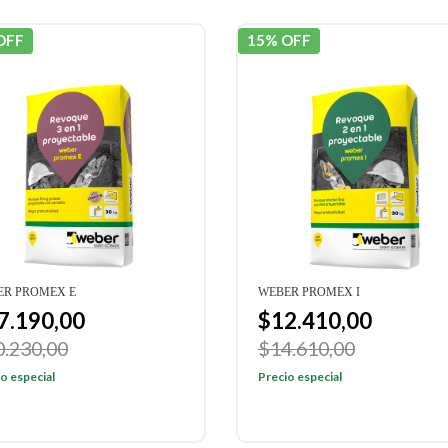
OFF
15% OFF
ER PROMEX E
WEBER PROMEX I
7.190,00
$12.410,00
0.230,00
$14.610,00
o especial
Precio especial