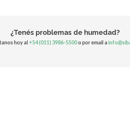
¿Tenés problemas de humedad?
anos hoy al
+54 (011) 3986-5500
o por email a
info@sib