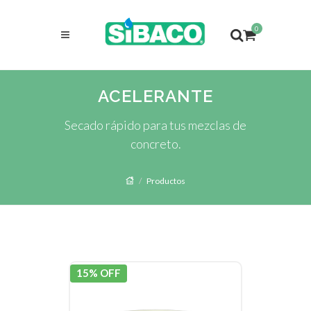
0
ACELERANTE
Secado rápido para tus mezclas de
concreto.
Productos
15% OFF