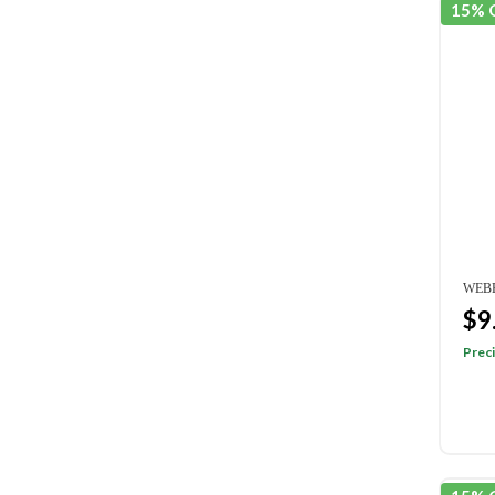
15% 
WEBE
$9
Preci