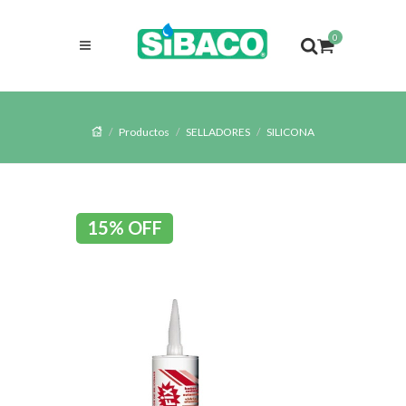
0
Productos
SELLADORES
SILICONA
15% OFF