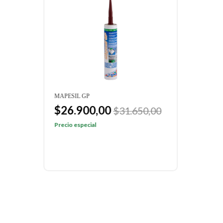
MAPESIL GP
MAPE
$26.900,00
$3
$31.650,00
Precio especial
Preci