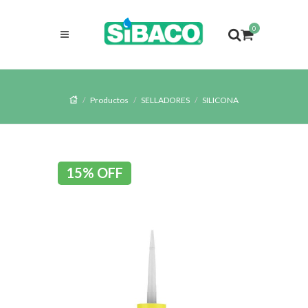
0
Productos
SELLADORES
SILICONA
15% OFF