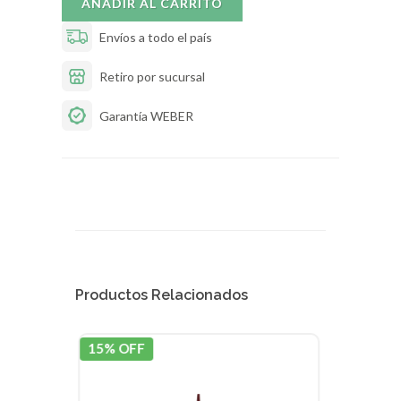
AÑADIR AL CARRITO
Envíos a todo el país
Retiro por sucursal
Garantía WEBER
Productos Relacionados
15% OFF
15% 