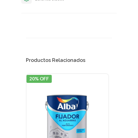
Productos Relacionados
20% OFF
20% 