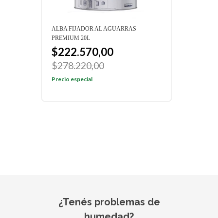
NCO
ALBA FIJADOR AL AGUARRAS
ALBA
PREMIUM 20L
PREM
$222.570,00
$5
00
$278.220,00
Preci
Precio especial
¿Tenés problemas de
humedad?