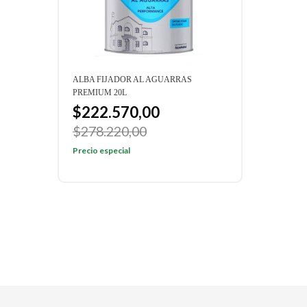
NCO
ALBA FIJADOR AL AGUARRAS
ALBA
PREMIUM 20L
PREM
$222.570,00
$5
00
$278.220,00
Preci
Precio especial