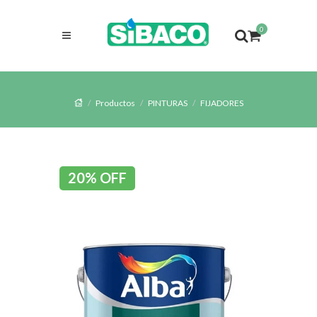
0
Productos
PINTURAS
FIJADORES
20% OFF