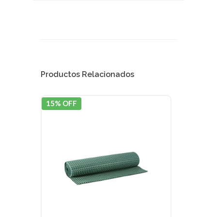
Productos Relacionados
15% OFF
15% 