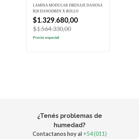
LAMINA MODULAR DRENAJE DANOSA
LAMI
R20 DANODREN X ROLLO
H15 
$1.329.680,00
$1
$1.564.330,00
$1.
Precio especial
Preci
¿Tenés problemas de
humedad?
Contactanos hoy al
+54 (011)