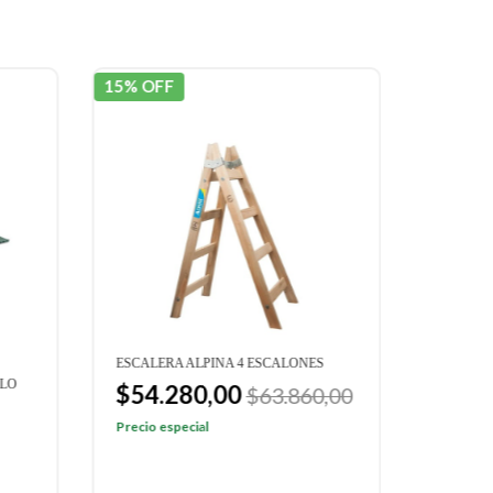
15% OFF
15% OF
ESCALERA ALPINA 4 ESCALONES
ESCALER
LLO
$54.280,00
$94.
$63.860,00
$111.
Precio especial
Precio e