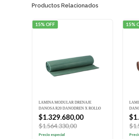
Productos Relacionados
15% OFF
15% 
NEL
LAMINA MODULAR DRENAJE
LAMI
ÑOS
DANOSA R20 DANODREN X ROLLO
DANO
$1.329.680,00
$1
$1.564.330,00
$1.
Precio especial
Preci