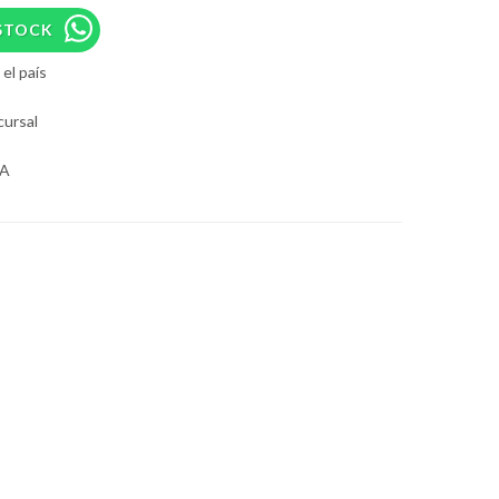
STOCK
el país
cursal
BA