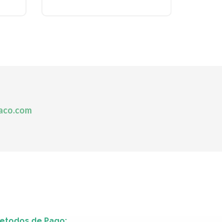
aco.com
etodos de Pago: