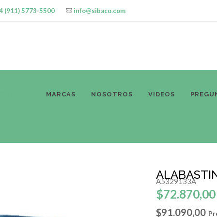
4 (911) 5773-5500
info@sibaco.com
ODUCTOS
MARCAS
NOSOTROS
VIDEOS
PREGU
ALABASTIN
A5329133A
$72.870,00
$91.090,00
Pr