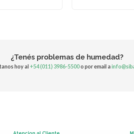
¿Tenés problemas de humedad?
anos hoy al
+54 (011) 3986-5500
o por email a
info@sib
Atencion al Cliente
M