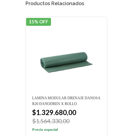
Productos Relacionados
15% OFF
15% 
LAMINA MODULAR DRENAJE DANOSA
LAMI
R20 DANODREN X ROLLO
H15 
$1.329.680,00
$1
$1.564.330,00
$1.
Precio especial
Preci