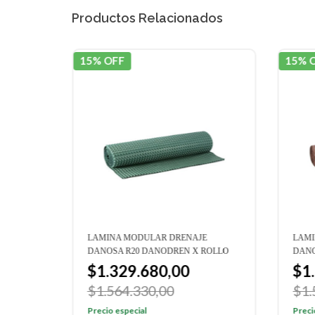
Productos Relacionados
15% OFF
15% 
NEL
LAMINA MODULAR DRENAJE
LAMI
ÑOS
DANOSA R20 DANODREN X ROLLO
DANO
$1.329.680,00
$1
$1.564.330,00
$1.
Precio especial
Preci