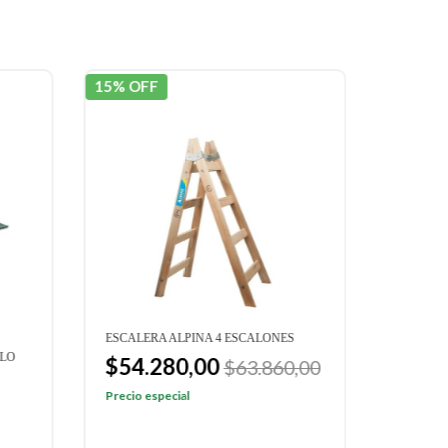
15% OFF
15% OF
ESCALERA ALPINA 4 ESCALONES
ESCALER
LLO
$54.280,00
$94.
$63.860,00
$111.
Precio especial
Precio e