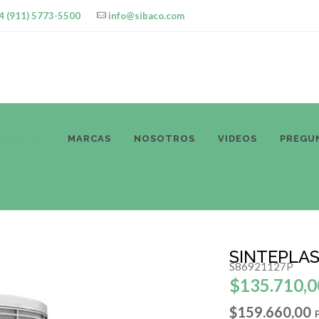
4 (911) 5773-5500
info@sibaco.com
ODUCTOS
MARCAS
NOSOTROS
VIDEOS
PREGU
SINTEPLA
S86921127P
$135.710,0
$159.660,00
P