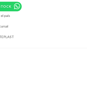
STOCK
el país
cursal
NTEPLAST