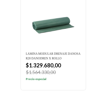
LAMINA MODULAR DRENAJE DANOSA
LAMI
R20 DANODREN X ROLLO
H15 
$1.329.680,00
$1
$1.564.330,00
$1.
Precio especial
Preci