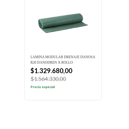
LAMINA MODULAR DRENAJE DANOSA
LAMI
R20 DANODREN X ROLLO
H15 
$1.329.680,00
$1
$1.564.330,00
$1.
Precio especial
Preci