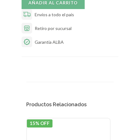
AÑADIR AL CARRITO
Envíos a todo el país
Retiro por sucursal
Garantía ALBA
Productos Relacionados
15% OFF
15% 