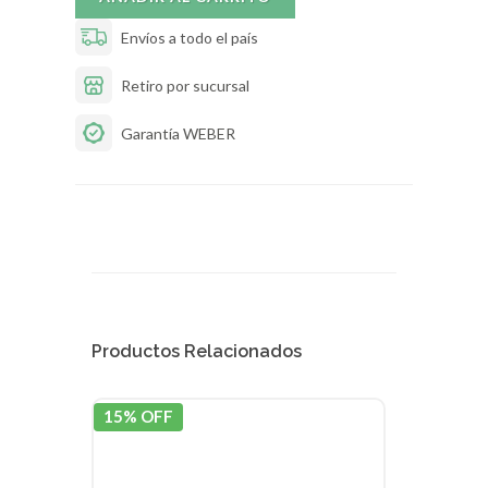
Envíos a todo el país
Retiro por sucursal
Garantía WEBER
Productos Relacionados
15% OFF
15% 