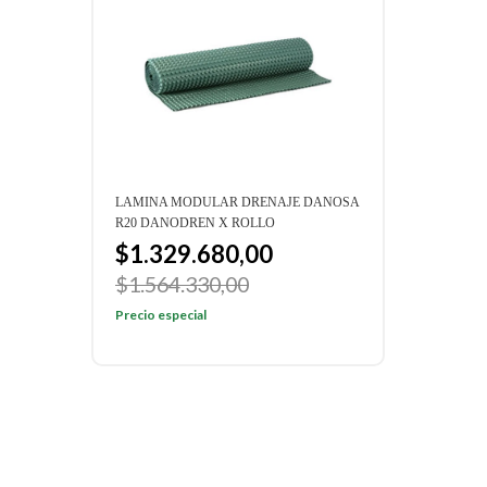
LAMINA MODULAR DRENAJE DANOSA
LAMI
R20 DANODREN X ROLLO
H15 
$1.329.680,00
$1
$1.564.330,00
$1.
Precio especial
Preci