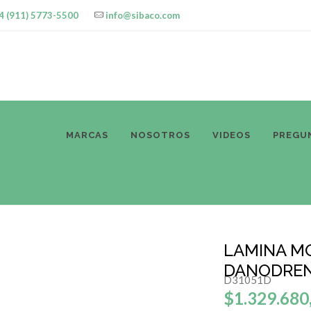
4 (911) 5773-5500
info@sibaco.com
ODUCTOS
MARCAS
NOSOTROS
VIDEOS
PREGU
LAMINA M
DANODREN
D31051D
$1.329.680