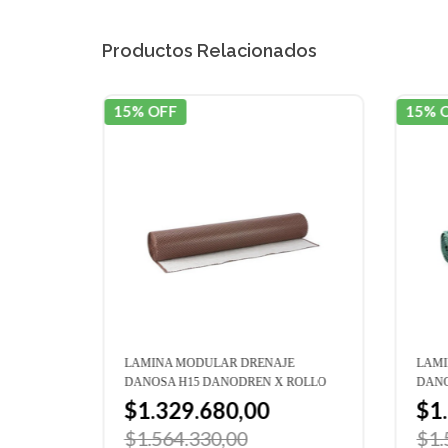
Productos Relacionados
15% OFF
15% 
NEL
LAMINA MODULAR DRENAJE
LAMI
ÑOS
DANOSA H15 DANODREN X ROLLO
DANO
$1.329.680,00
$1
$1.564.330,00
$1.