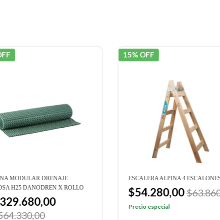
OFF
15% OFF
NA MODULAR DRENAJE
ESCALERA ALPINA 4 ESCALONE
SA H25 DANODREN X ROLLO
$54.280,00
$63.860
.329.680,00
Precio especial
564.330,00