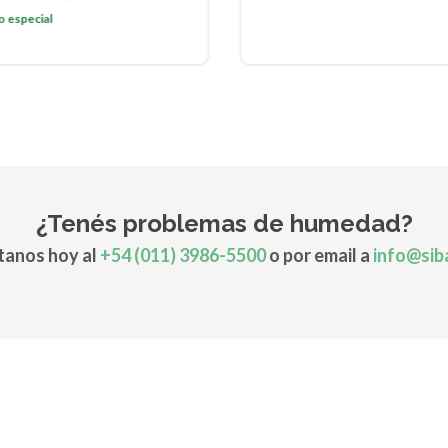
o especial
¿Tenés problemas de humedad?
anos hoy al
+54 (011) 3986-5500
o por email a
info@sib