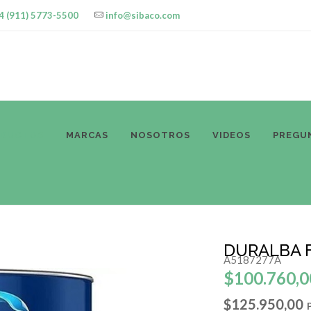
4 (911) 5773-5500
info@sibaco.com
ODUCTOS
MARCAS
NOSOTROS
VIDEOS
PREGU
DURALBA 
A5187277A
$100.760,0
$125.950,00
P