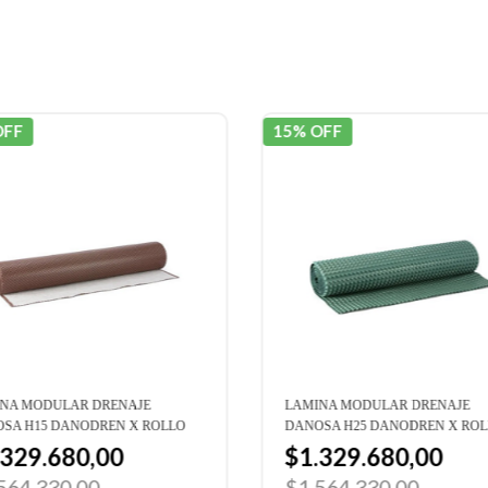
OFF
15% OFF
NA MODULAR DRENAJE
LAMINA MODULAR DRENAJE
SA H15 DANODREN X ROLLO
DANOSA H25 DANODREN X RO
.329.680,00
$1.329.680,00
564.330,00
$1.564.330,00