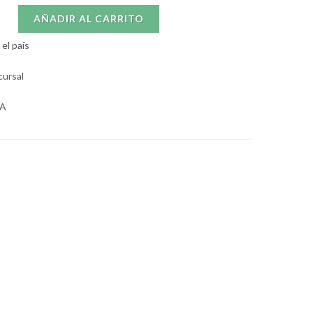
AÑADIR AL CARRITO
el país
cursal
BA