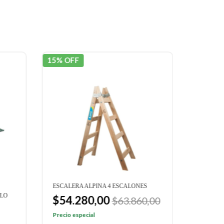
15% OFF
15% OF
ESCALERA ALPINA 4 ESCALONES
ESCALER
LLO
$54.280,00
$94.
$63.860,00
$111.
Precio especial