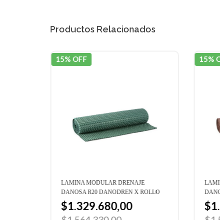
Productos Relacionados
15% OFF
15% 
NEL
LAMINA MODULAR DRENAJE
LAMI
ÑOS
DANOSA R20 DANODREN X ROLLO
DANO
$1.329.680,00
$1
$1.564.330,00
$1.