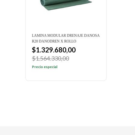
LAMINA MODULAR DRENAJE DANOSA
LAMI
R20 DANODREN X ROLLO
H15 
$1.329.680,00
$1
$1.564.330,00
$1.
Precio especial
Preci