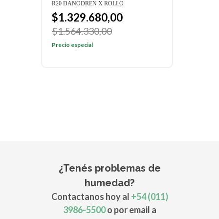
R20 DANODREN X ROLLO
H15 
$1.329.680,00
$1
$1.564.330,00
$1.
Precio especial
Preci
¿Tenés problemas de
humedad?
Contactanos hoy al
+54 (011)
3986-5500
o por email a