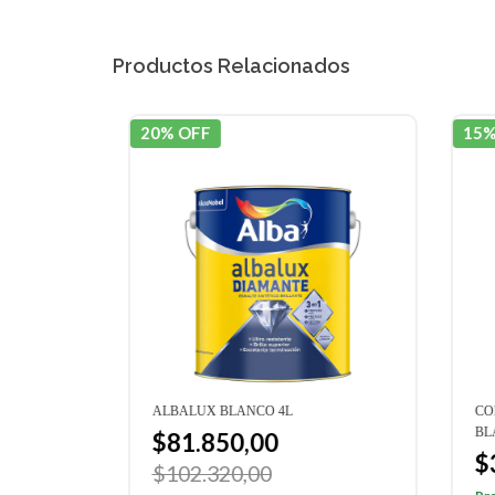
Productos Relacionados
20% OFF
15% 
NTERIOR
ALBALUX BLANCO 4L
COLO
BLAN
$81.850,00
$3
$102.320,00