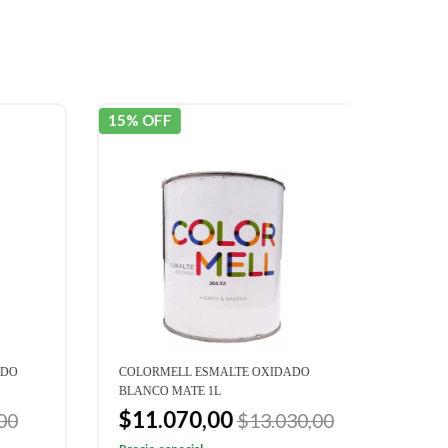
15% OFF
15% OF
O
COLORMELL ESMALTE OXIDADO
COLORM
BLANCO MATE 1L
BLANCO
$11.070,00
$41.
0
$13.030,00