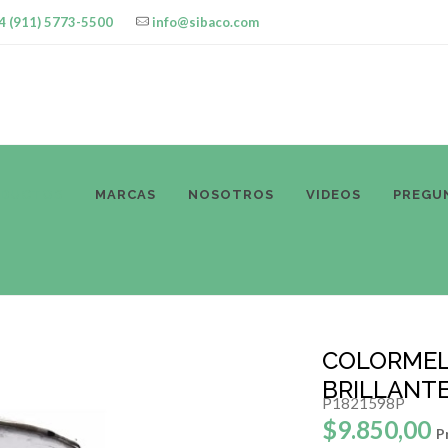
4 (911) 5773-5500
info@sibaco.com
ODUCTOS
MARCAS
NOSOTROS
VIDEOS
PREGU
COLORMEL
BRILLANTE
P1821598P
$9.850,00
P