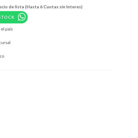
ecio de lista (Hasta 6 Cuotas sin Interes)
STOCK
el país
cursal
aco