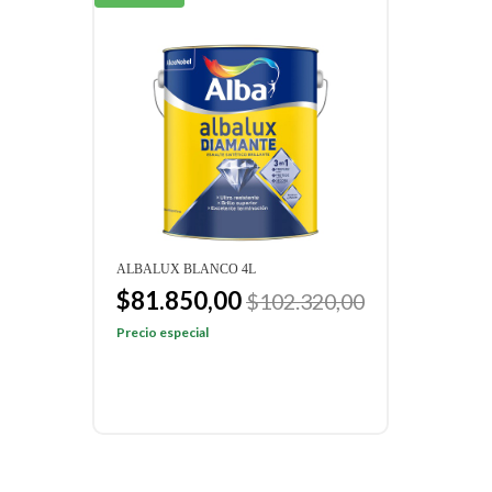
OR
ALBALUX BLANCO 4L
COLO
BLAN
$81.850,00
$102.320,00
$9
Precio especial
Preci