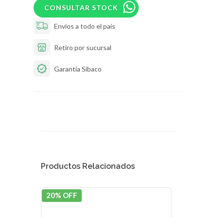
CONSULTAR STOCK
Envíos a todo el país
Retiro por sucursal
Garantía Sibaco
Productos Relacionados
20% OFF
15% 