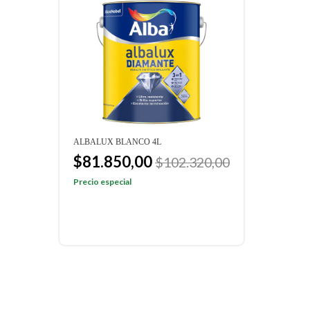
OR
ALBALUX BLANCO 4L
COLO
BLAN
$81.850,00
$102.320,00
$9
Precio especial
Preci