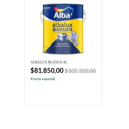
OR
ALBALUX BLANCO 4L
COLO
BLAN
$81.850,00
$102.320,00
$9
Precio especial
Preci