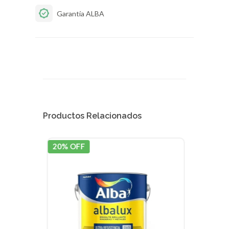
Garantía ALBA
Productos Relacionados
20% OFF
20% 