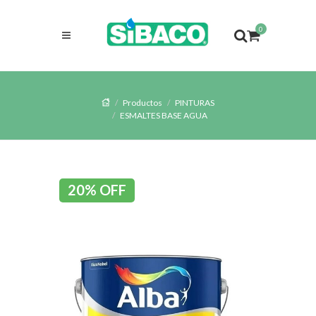
0
Productos
PINTURAS
ESMALTES BASE AGUA
20% OFF