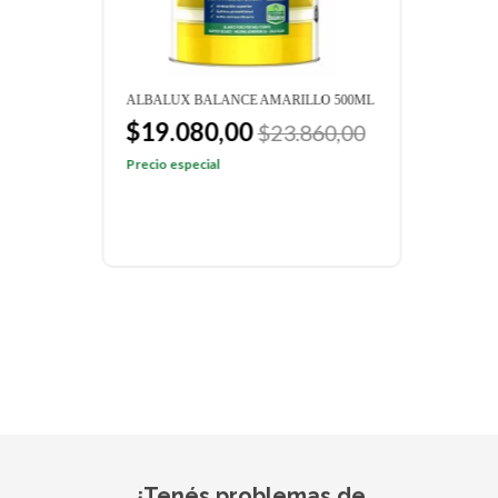
L
ALBALUX BALANCE AMARILLO 500ML
ALBA
$19.080,00
$3
$23.860,00
Precio especial
Preci
¿Tenés problemas de