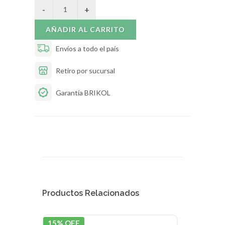
AÑADIR AL CARRITO
Envíos a todo el país
Retiro por sucursal
Garantía BRIKOL
Productos Relacionados
15% OFF
15% 