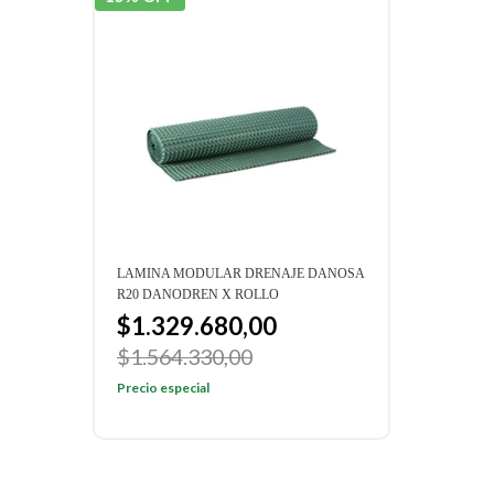
LAMINA MODULAR DRENAJE DANOSA
LAMI
R20 DANODREN X ROLLO
H15 
$1.329.680,00
$1
$1.564.330,00
$1.
Precio especial
Preci