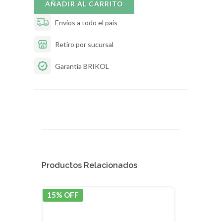
AÑADIR AL CARRITO
Envíos a todo el país
Retiro por sucursal
Garantía BRIKOL
Productos Relacionados
15% OFF
15% 