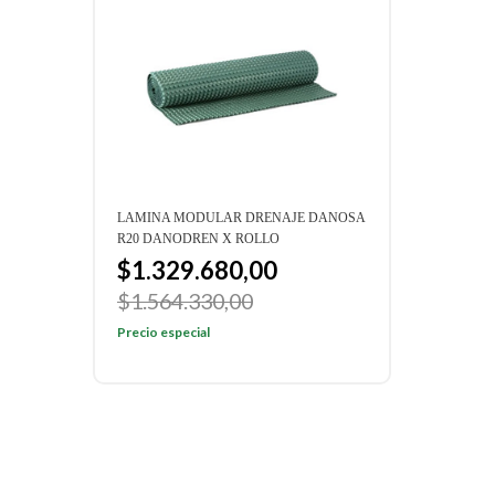
LAMINA MODULAR DRENAJE DANOSA
LAMI
R20 DANODREN X ROLLO
H15 
$1.329.680,00
$1
$1.564.330,00
$1.
Precio especial
Preci