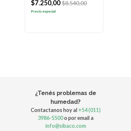
$7.250,00
$7
$8.540,00
Precio especial
Preci
¿Tenés problemas de
humedad?
Contactanos hoy al
+54 (011)
3986-5500
o por email a
info@sibaco.com