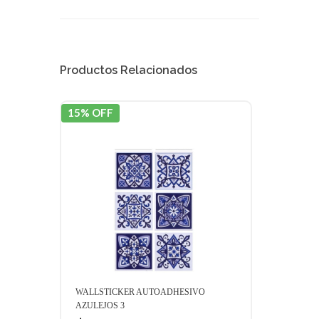
Productos Relacionados
15% OFF
15% 
WALLSTICKER AUTOADHESIVO
WALL
AZULEJOS 3
AZUL