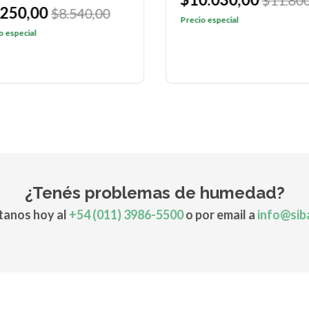
$11.800
.250,00
$8.540,00
Precio especial
o especial
¿Tenés problemas de humedad?
anos hoy al
+54 (011) 3986-5500
o por email a
info@sib