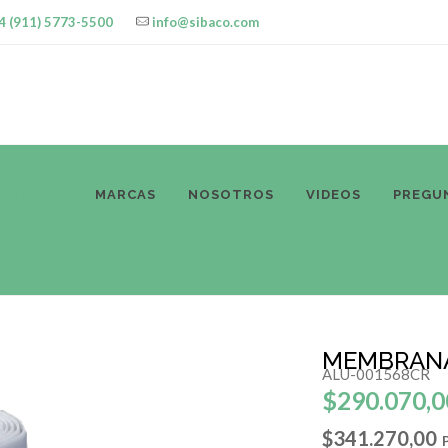
4 (911) 5773-5500
info@sibaco.com
ODUCTOS
MARCAS
NOSOTROS
VIDEOS
PREGU
MEMBRANA
ALU-001568CR
$290.070,0
$341.270,00
P