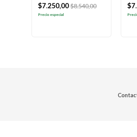
$7.250,00
$7
,00
$8.540,00
Precio especial
Preci
Contact