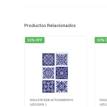
Productos Relacionados
15% OFF
15% 
VO
WALLSTICKER AUTOADHESIVO
WALL
AZULEJOS 3
AZUL