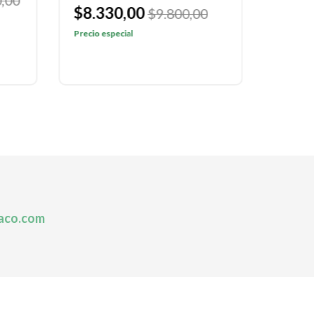
,00
$8.330,00
$7.2
$9.800,00
Precio especial
Precio e
aco.com