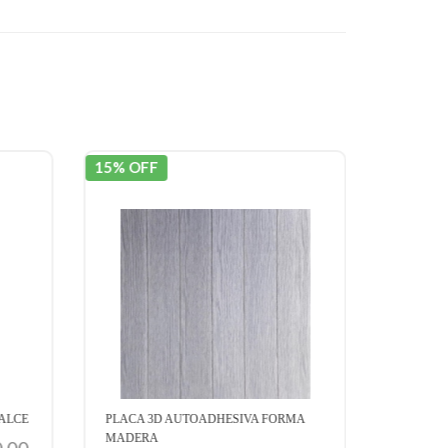
15% OFF
15% OF
ALCE
PLACA 3D AUTOADHESIVA FORMA
WALLST
MADERA
AZULEJO