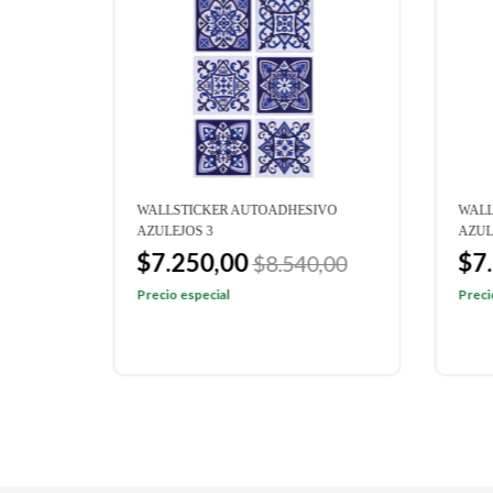
VO
WALLSTICKER AUTOADHESIVO
WALL
AZULEJOS 3
AZUL
$7.250,00
$7
,00
$8.540,00
Precio especial
Preci