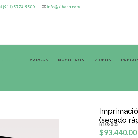
4 (911) 5773-5500
info@sibaco.com
ODUCTOS
MARCAS
NOSOTROS
VIDEOS
PREGU
Imprimació
(secado rá
B10200S
$93.440,00