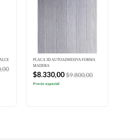
ALCE
PLACA 3D AUTOADHESIVA FORMA
WALLST
MADERA
AZULEJO
,00
$8.330,00
$7.2
$9.800,00
Precio especial
Precio e