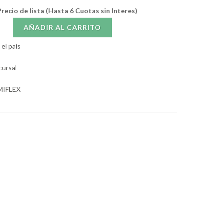
recio de lista (Hasta 6 Cuotas sin Interes)
AÑADIR AL CARRITO
el país
cursal
MIFLEX