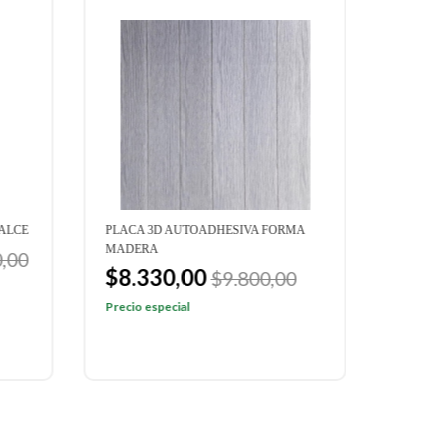
ALCE
PLACA 3D AUTOADHESIVA FORMA
WALLST
MADERA
AZULEJO
,00
$8.330,00
$7.2
$9.800,00
Precio especial
Precio e