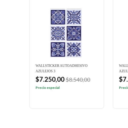
VO
WALLSTICKER AUTOADHESIVO
WALL
AZULEJOS 3
AZUL
$7.250,00
$7
,00
$8.540,00
Precio especial
Preci