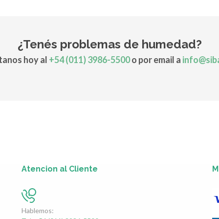
¿Tenés problemas de humedad?
anos hoy al
+54 (011) 3986-5500
o por email a
info@sib
Atencion al Cliente
M
Hablemos: