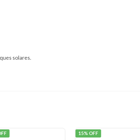
ques solares.
OFF
15% OFF