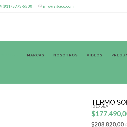
4 (911) 5773-5500
info@sibaco.com
ODUCTOS
MARCAS
NOSOTROS
VIDEOS
PREGU
TERMO SO
I01958A
$177.490,0
$208.820,00
P