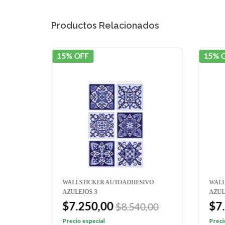
Productos Relacionados
15% OFF
15% 
VO
WALLSTICKER AUTOADHESIVO
WALL
AZULEJOS 3
AZUL
$7.250,00
$7
,00
$8.540,00
Precio especial
Preci