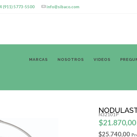
4 (911) 5773-5500
info@sibaco.com
ODUCTOS
MARCAS
NOSOTROS
VIDEOS
PREGU
NODULAST
N32101P
$21.870,00
$25.740,00
Pr