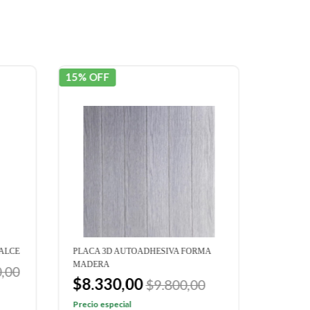
15% OFF
15% OF
ALCE
PLACA 3D AUTOADHESIVA FORMA
WALLST
MADERA
AZULEJO
,00
$8.330,00
$7.2
$9.800,00
Precio especial
Precio e