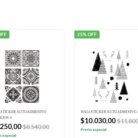
OFF
15% OFF
STICKER AUTOADHESIVO
WALLSTICKER AUTOADHESIVO 
EJOS 4
$10.030,00
$11.800
.250,00
$8.540,00
Precio especial
o especial