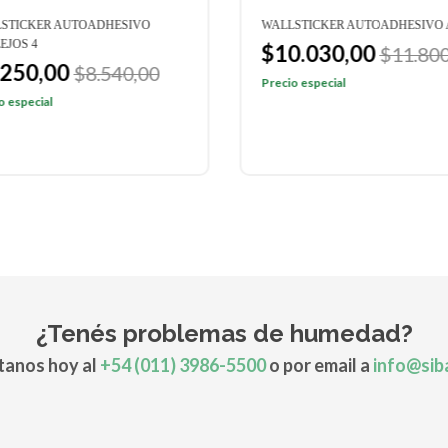
STICKER AUTOADHESIVO
WALLSTICKER AUTOADHESIVO 
EJOS 4
$10.030,00
$11.800
.250,00
$8.540,00
Precio especial
o especial
¿Tenés problemas de humedad?
anos hoy al
+54 (011) 3986-5500
o por email a
info@sib