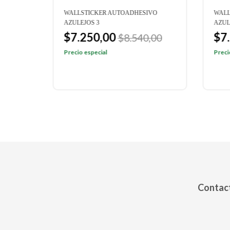
VO
WALLSTICKER AUTOADHESIVO
WALL
AZULEJOS 3
AZUL
$7.250,00
$7
,00
$8.540,00
Precio especial
Preci
Contact