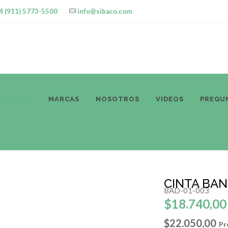
4 (911) 5773-5500
info@sibaco.com
ODUCTOS
MARCAS
NOSOTROS
VIDEOS
PREGU
CINTA BAN
BAD-01-003
$18.740,00
$22.050,00
Pr