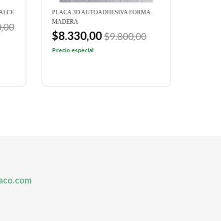
ALCE
PLACA 3D AUTOADHESIVA FORMA
WALLST
MADERA
AZULEJO
,00
$8.330,00
$7.2
$9.800,00
Precio especial
Precio e
aco.com