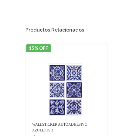
Productos Relacionados
15% OFF
15% 
WALLSTICKER AUTOADHESIVO
WALL
AZULEJOS 3
AZUL