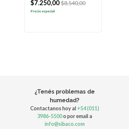
$7.250,00
$7
$8.540,00
Precio especial
Preci
¿Tenés problemas de
humedad?
Contactanos hoy al
+54 (011)
3986-5500
o por email a
info@sibaco.com