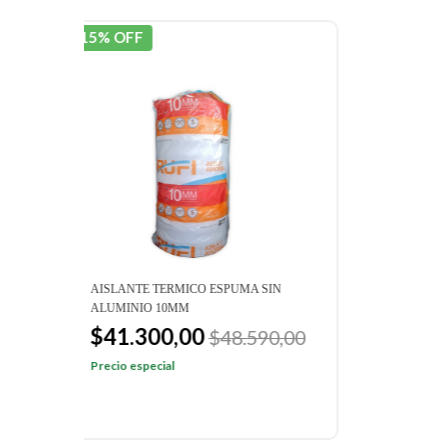
15% OFF
15% 
AISLANTE TERMICO ESPUMA SIN
AISL
ALUMINIO 2MM
X 20
$12.580,00
$1
00
$14.810,00
$19
Precio especial
Preci