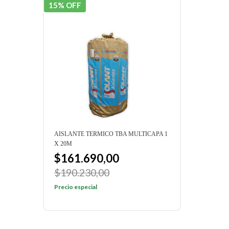
15% OFF
15% 
AISLANTE TERMICO TBA MULTICAPA 1
AISL
X 20M
240C
$161.690,00
$2
00
$190.230,00
Preci
Precio especial