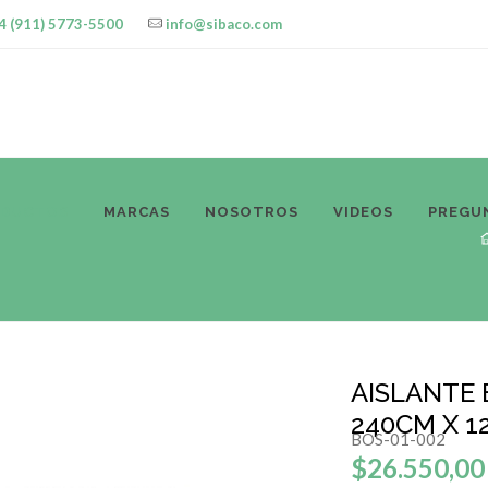
4 (911) 5773-5500
info@sibaco.com
ODUCTOS
MARCAS
NOSOTROS
VIDEOS
PREGU
AISLANTE
240CM X 1
BOS-01-002
$26.550,00