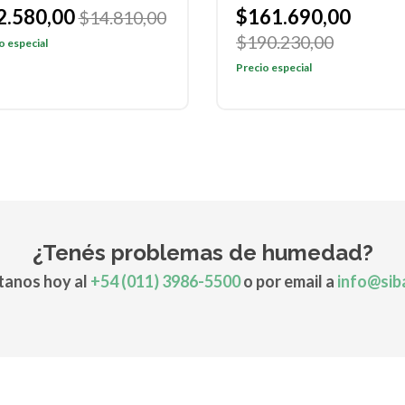
61.690,00
$67.830,00
$79.800
0.230,00
Precio especial
o especial
¿Tenés problemas de humedad?
anos hoy al
+54 (011) 3986-5500
o por email a
info@sib