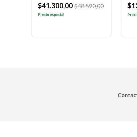
$12.580,00
$1
90,00
$14.810,00
$19
Precio especial
Preci
Contact