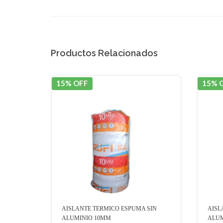
Productos Relacionados
15% OFF
15% 
 SIN
AISLANTE TERMICO ESPUMA SIN
AISL
ALUMINIO 2MM
1 X 2