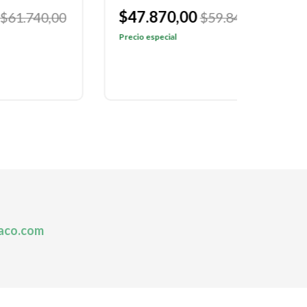
$47.870,00
$58.
,00
$59.840,00
Precio especial
Precio e
aco.com