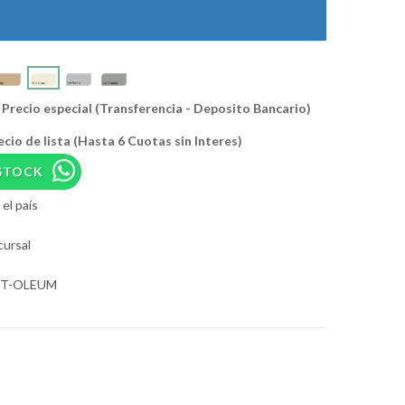
Precio especial (Transferencia - Deposito Bancario)
ecio de lista (Hasta 6 Cuotas sin Interes)
STOCK
el país
cursal
UST-OLEUM