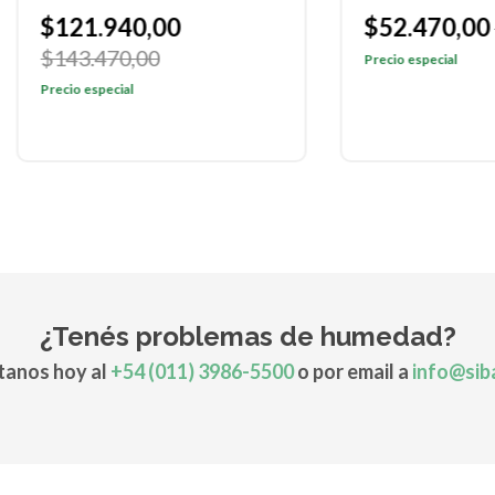
21.940,00
$52.470,00
$61.740
3.470,00
Precio especial
o especial
¿Tenés problemas de humedad?
anos hoy al
+54 (011) 3986-5500
o por email a
info@sib