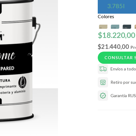
3.785l
Colores
$18.220,00
$21.440,00
Pr
CONSULTAR 
Envíos a todo 
Retiro por su
Garantía R