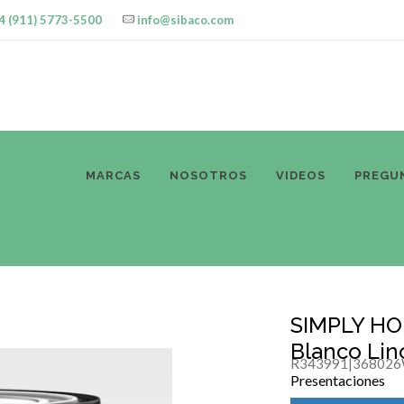
4 (911) 5773-5500
info@sibaco.com
ODUCTOS
MARCAS
NOSOTROS
VIDEOS
PREGU
SIMPLY HO
Blanco Lino
R343991|36802
Presentaciones