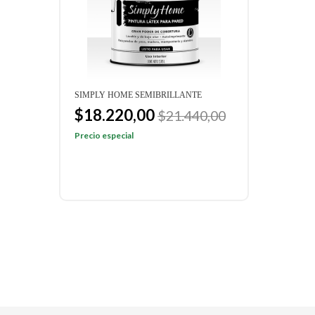
SIMPLY HOME SEMIBRILLANTE
CEIL
$18.220,00
$1
$21.440,00
$14
Precio especial
Preci