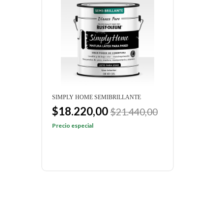
SIMPLY HOME SEMIBRILLANTE
CEIL
$18.220,00
$1
$21.440,00
$14
Precio especial
Preci