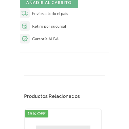
AÑADIR AL CARRITO
Envíos a todo el país
Retiro por sucursal
Garantía ALBA
Productos Relacionados
15% OFF
15% 