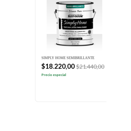
SIMPLY HOME SEMIBRILLANTE
CEIL
$18.220,00
$1
$21.440,00
$14
Precio especial
Preci