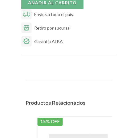
AÑADIR AL CARRITO
Envíos a todo el país
Retiro por sucursal
Garantía ALBA
Productos Relacionados
15% OFF
15% 