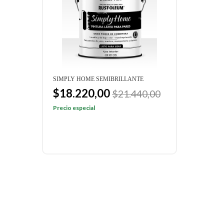
SIMPLY HOME SEMIBRILLANTE
CEIL
$18.220,00
$1
$21.440,00
$14
Precio especial
Preci