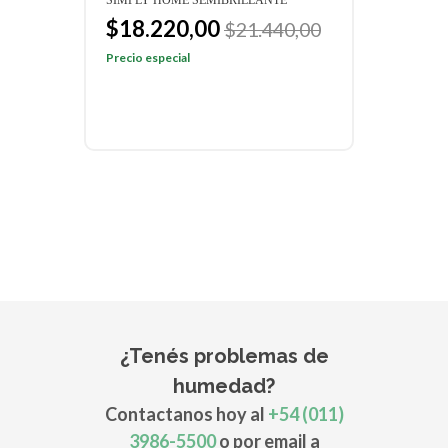
$18.220,00
$1
$21.440,00
$14
Precio especial
Preci
¿Tenés problemas de
humedad?
Contactanos hoy al
+54 (011)
3986-5500
o por email a