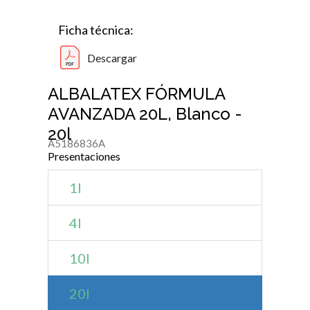
Ficha técnica:
Descargar
ALBALATEX FÓRMULA
AVANZADA 20L, Blanco -
20l
A5186836A
Presentaciones
1l
4l
10l
20l